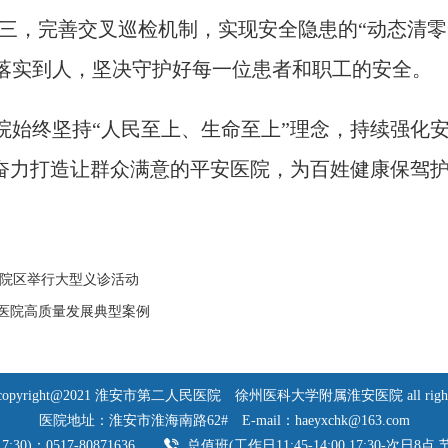
三，完善交叉巡检机制，实现安全隐患的“动态清零
落实到人，坚决守护好每一位患者和职工的安全。
终坚持“人民至上、生命至上”理念，持续强化安
，奋力打造让群众满意的平安医院，为百姓健康保驾
路院区举行大型义诊活动
立医院高质量发展典型案例
opyright@2021 淮安市第二人民医院
徐州医科大学附属淮安医院 all rights r
医院地址：淮安市淮海南路62#
E-mail：haeyxchk@163.com
7:30)：0517-80871636
总值班(工作日11:45-14:00,17:30-次日8点