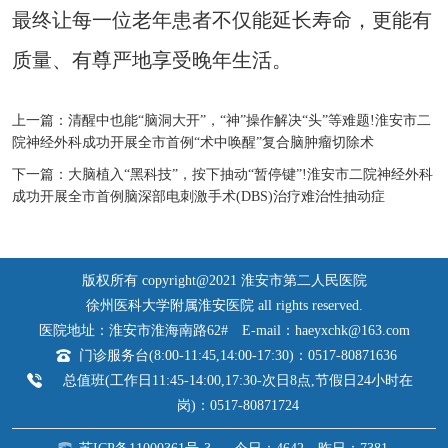
最终让每一位老年患者不仅能延长寿命，更能有
质量、有尊严地享受晚年生活。
上一篇：
清醒中也能“脑洞大开”，“神”操作解决“头”等难题!淮安市二
院神经外科成功开展全市首例“术中唤醒”复合脑肿瘤切除术
下一篇：
大脑植入“黑科技”，按下抽动“暂停键”!淮安市二院神经外科
成功开展全市首例脑深部电刺激手术(DBS)治疗难治性抽动症
版权所有 copyright@2021 淮安市第二人民医院
徐州医科大学附属淮安医院 all rights reserved.
医院地址：淮安市淮海南路62#
E-mail：haeyxchk@163.com
门诊服务台(8:00-11:45,14:00-17:30)：0517-80871636
总值班(工作日11:45-14:00,17:30-次日8点,节假日24小时在
岗)：0517-80871724