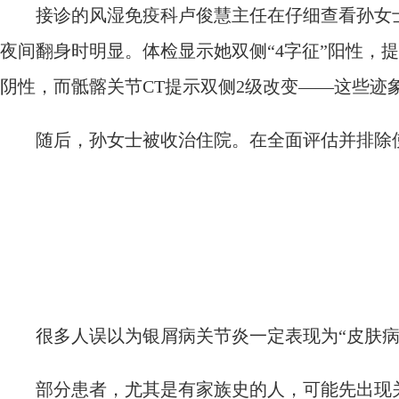
接诊的风湿免疫科卢俊慧主任在仔细查看孙女士
夜间翻身时明显。体检显示她双侧“4字征”阳性，
阴性，而骶髂关节CT提示双侧2级改变——这些迹
随后，孙女士被收治住院。在全面评估并排除使
很多人误以为银屑病关节炎一定表现为“皮肤病+
部分患者，尤其是有家族史的人，可能先出现关