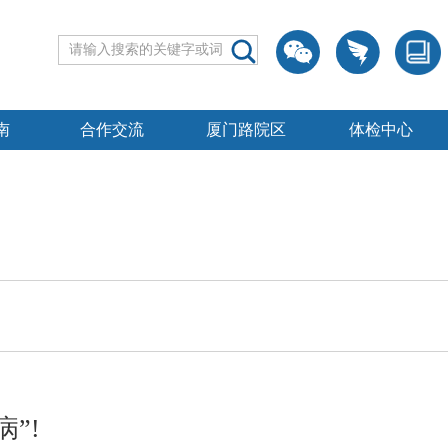
南
合作交流
厦门路院区
体检中心
”!