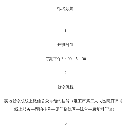
报名须知
1
开班时间
每期下午3：00—5：00
2
就诊流程
实地就诊或线上微信公众号预约挂号（淮安市第二人民医院订阅号—
线上服务—预约挂号—厦门路院区—综合—康复科门诊）
3